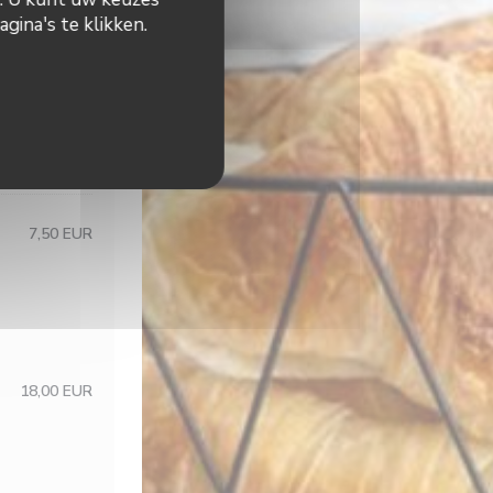
gina's te klikken.
15,00 EUR
6,50 EUR
7,50 EUR
18,00 EUR