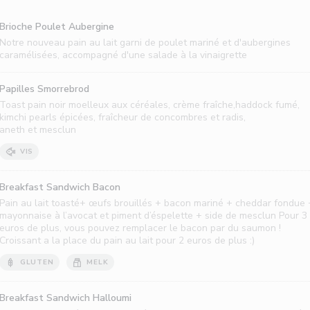
Brioche Poulet Aubergine
Notre nouveau pain au lait garni de poulet mariné et d'aubergines
caramélisées, accompagné d'une salade à la vinaigrette
Papilles Smorrebrod
Toast pain noir moelleux aux céréales, crème fraîche,haddock fumé,
kimchi pearls épicées, fraîcheur de concombres et radis,
aneth et mesclun
VIS
Breakfast Sandwich Bacon
Pain au lait toasté+ œufs brouillés + bacon mariné + cheddar fondue 
mayonnaise à l’avocat et piment d’éspelette + side de mesclun Pour 3
euros de plus, vous pouvez remplacer le bacon par du saumon !
Croissant a la place du pain au lait pour 2 euros de plus :)
GLUTEN
MELK
Breakfast Sandwich Halloumi