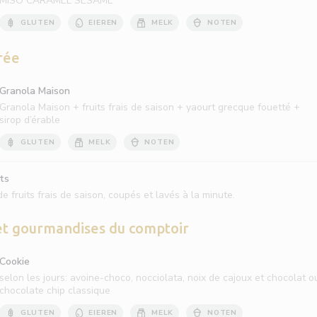
MISO CARAMEL SESAME
GLUTEN
EIEREN
MELK
NOTEN
rée
Granola Maison
Granola Maison + fruits frais de saison + yaourt grecque fouetté +
sirop d’érable
GLUTEN
MELK
NOTEN
ts
e fruits frais de saison, coupés et lavés à la minute.
et gourmandises du comptoir
Cookie
selon les jours: avoine-choco, nocciolata, noix de cajoux et chocolat o
chocolate chip classique
GLUTEN
EIEREN
MELK
NOTEN