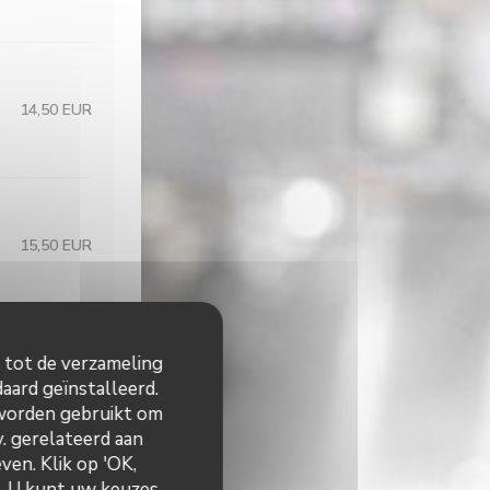
14,50 EUR
15,50 EUR
n tot de verzameling
e
aard geïnstalleerd.
14,00 EUR
 worden gebruikt om
v. gerelateerd aan
ven. Klik op 'OK,
n. U kunt uw keuzes