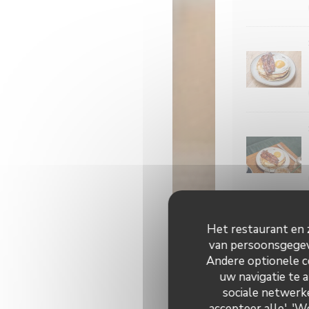
Het restaurant en z
van persoonsgegeve
Andere optionele c
uw navigatie te a
sociale netwerke
accepteer alle', '