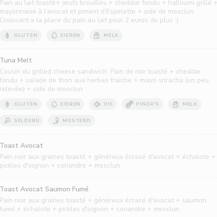
Pain au lait toasté+ œufs brouillés + cheddar fondu + halloumi grillé 
mayonnaise à l’avocat et piment d’Espelette + side de mesclun
Croissant a la place du pain au lait pour 2 euros de plus :)
GLUTEN
EIEREN
MELK
Tuna Melt
Cousin du grilled cheese sandwich: Pain de mie toasté + cheddar
fondu + salade de thon aux herbes fraiche + mayo sriracha (un peu
relevée) + side de mesclun
GLUTEN
EIEREN
VIS
PINDA'S
MELK
SELDERIJ
MOSTERD
Toast Avocat
Pain noir aux graines toasté + généreux écrasé d'avocat + échalote +
pickles d'oignon + coriandre + mesclun
Toast Avocat Saumon Fumé
Pain noir aux graines toasté + généreux écrasé d'avocat + saumon
fumé + échalote + pickles d'oignon + coriandre + mesclun