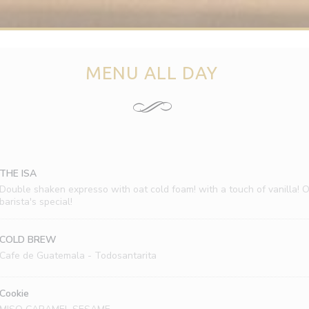
MENU ALL DAY
THE ISA
Double shaken expresso with oat cold foam! with a touch of vanilla! 
barista's special!
COLD BREW
Cafe de Guatemala - Todosantarita
Cookie