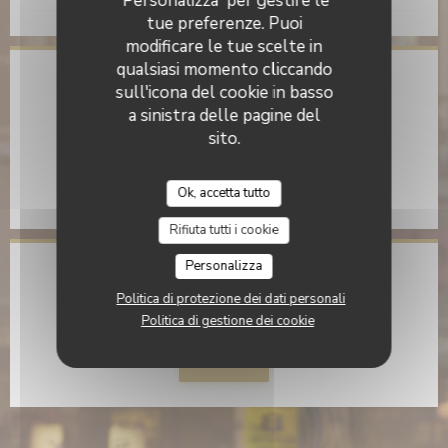
'Personalizza' per gestire le
tue preferenze. Puoi
modificare le tue scelte in
qualsiasi momento cliccando
Indirizzo
sull'icona del cookie in basso
a sinistra delle pagine del
((apre una nuova 
77 rue de Rochechouart 75009 Paris
sito.
01 40 35 80 35
Ok, accetta tutto
Facebook ((apre una nuova finestra)
Instagram ((apre una nuova f
Rifiuta tutti i cookie
Personalizza
Rimani informato
*
Politica di protezione dei dati personali
Iscriversi alla nostra newsletter per ricevere comunicazioni
Politica di gestione dei cookie
personalizzate e offerte di marketing via e-mail.
Abbonati