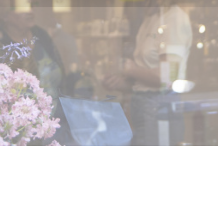
ova finestra))
 una nuova finestra))
© 2026 PAPILLES COFFEEHOUSE & RESTAURANT — CREAZIONE DEL SITO
((APRE UNA NUOVA F
INTERNET RISTORANTE CON
ZENCHEF