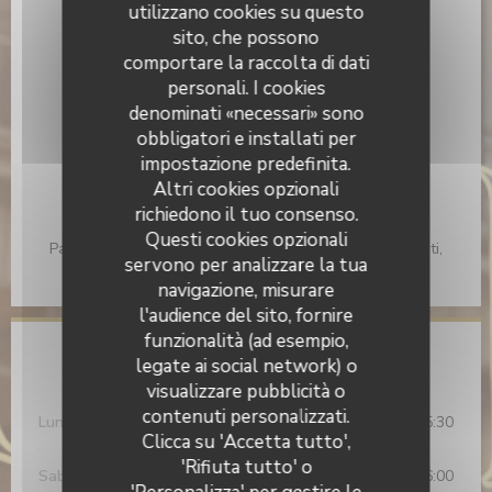
utilizzano cookies su questo
Cucina
sito, che possono
Fatto in casa
comportare la raccolta di dati
personali. I cookies
Tipologia
denominati «necessari» sono
Brunch, Coffee shop
obbligatori e installati per
Servizi
impostazione predefinita.
Privatizzazione, Terrazzo, Connessione wifi
Altri cookies opzionali
richiedono il tuo consenso.
Metodo di pagamento
Questi cookies opzionali
Pagamento mobile, Senza contatto, Apple Pay, Contanti,
servono per analizzare la tua
Visa, American Express, Bancomat
navigazione, misurare
l'audience del sito, fornire
funzionalità (ad esempio,
Orari
legate ai social network) o
visualizzare pubblicità o
contenuti personalizzati.
Lun
-
Ven
08:30 - 15:30
Clicca su 'Accetta tutto',
'Rifiuta tutto' o
Sab
-
Dom
09:00 - 16:00