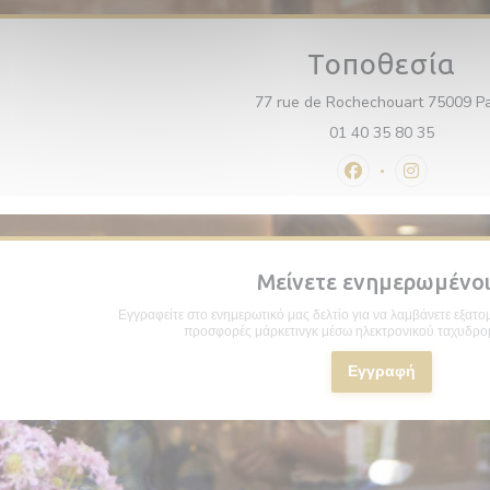
Τοποθεσία
77 rue de Rochechouart 75009 Pa
01 40 35 80 35
Facebook ((ανοίγε
Instagram 
Μείνετε ενημερωμένο
Εγγραφείτε στο ενημερωτικό μας δελτίο για να λαμβάνετε εξατομ
προσφορές μάρκετινγκ μέσω ηλεκτρονικού ταχυδρομ
Εγγραφή