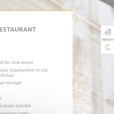
RESTAURANT
 δεν είναι αρκετό.
έρας (παραγγείλετε ότι σας
αδούμε).
ύμε σύντομα!
α
 γεύμα, λιχουδιά
δικευμένος καφές