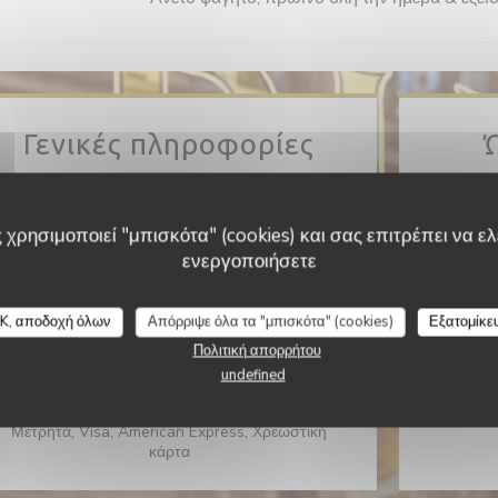
Γενικές πληροφορίες
Κουζίνα
Δ�
-
Π�
Σπιτικό
 χρησιμοποιεί "μπισκότα" (cookies) και σας επιτρέπει να ελέ
Τύπος επιχείρησης
Σ�
-
Κ�
ενεργοποιήσετε
Brunch, καφετέρια
Υπηρεσίες
K, αποδοχή όλων
Απόρριψε όλα τα "μπισκότα" (cookies)
Εξατομίκε
Ιδιωτική μίσθωση, ταράτσα, WIFI
Πολιτική απορρήτου
undefined
Μέθοδοι πληρωμής
Mobile payment, Χωρίς επαφή, Apple Pay,
Μετρητά, Visa, American Express, Χρεωστική
κάρτα