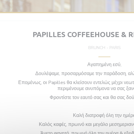
PAPILLES COFFEEHOUSE & 
BRUNCH
-
PARIS
Αγαπημένη εσύ,
Δουλέψαμε, προσαρμόσαμε την παράδοση, αλλά
Επομένως, οι Papilles θα κλείσουν εντελώς μέχρι νεωτ
περιμένουμε ανυπόμονα να σας ξαν
Φροντίστε τον εαυτό σας και θα σας δο
Καλή διατροφή όλη την ημέρ
Καλός καφές, πρωινό και μεγάλο μεσημεριανό
Άνετο φαγητό, πρωινό όλη την ημέρα & εξει