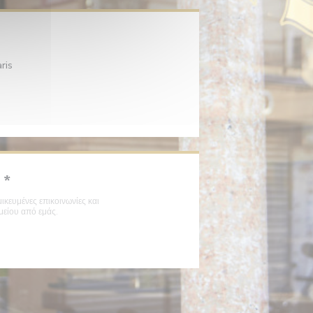
((ανοίγει σε νέο παράθυρο))
ris
ι σε νέο παράθυρο))
((ανοίγει σε νέο παράθυρο))
ι
*
ικευμένες επικοινωνίες και
είου από εμάς.