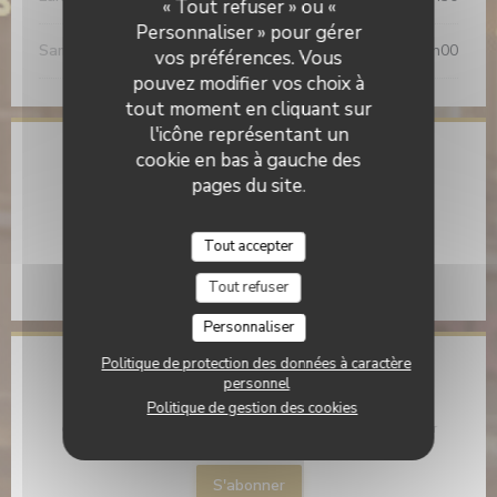
« Tout refuser » ou «
Personnaliser » pour gérer
Sam
-
Dim
09h00 - 16h00
vos préférences. Vous
pouvez modifier vos choix à
tout moment en cliquant sur
l'icône représentant un
cookie en bas à gauche des
Adresse
pages du site.
((ouvre une nouv
77 rue de Rochechouart 75009 Paris
01 40 35 80 35
Tout accepter
Facebook ((ouvre une nouvelle fenê
Instagram ((ouvre une nouvel
Tout refuser
Personnaliser
Politique de protection des données à caractère
Newsletter
*
personnel
Politique de gestion des cookies
Inscrivez-vous à notre lettre d'information pour recevoir des
communications personnalisées et des offres marketing par
courriel.
S'abonner