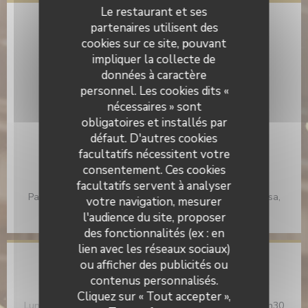
Le restaurant et ses
partenaires utilisent des
Infos pratiques
cookies sur ce site, pouvant
Cuisine
impliquer la collecte de
Fait maison
données à caractère
personnel. Les cookies dits «
Type de restaurant
nécessaires » sont
Brunch, Coffee shop
obligatoires et installés par
défaut. D'autres cookies
Services
facultatifs nécessitent votre
Privatisation, Terrasse, Accès Wifi
consentement. Ces cookies
Moyens de paiement
facultatifs servent à analyser
Paiement mobile, Sans Contact, Apple Pay, Espèces, Visa,
votre navigation, mesurer
American Express, Carte Bleue
l'audience du site, proposer
des fonctionnalités (ex : en
lien avec les réseaux sociaux)
ou afficher des publicités ou
Horaires
contenus personnalisés.
Cliquez sur « Tout accepter »,
Lun
-
Ven
08h30 - 15h30