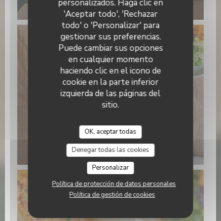
personalizados. Haga clic en
15.22.21 (3).jpeg
'Aceptar todo', 'Rechazar
todo' o 'Personalizar' para
gestionar sus preferencias.
Puede cambiar sus opciones
en cualquier momento
haciendo clic en el icono de
cookie en la parte inferior
izquierda de las páginas del
sitio.
OK, aceptar todas
WhatsApp Image 2026-01-22 at
15.22.24 (1).jpeg
Denegar todas las cookies
Personalizar
Política de protección de datos personales
Política de gestión de cookies