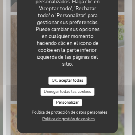
personalizados. Haga clic en
15.22.21 (3).jpeg
'Aceptar todo', 'Rechazar
todo' o 'Personalizar' para
gestionar sus preferencias.
Puede cambiar sus opciones
en cualquier momento
haciendo clic en el icono de
cookie en la parte inferior
izquierda de las páginas del
sitio.
OK, aceptar todas
WhatsApp Image 2026-01-22 at
15.22.24 (1).jpeg
Denegar todas las cookies
Personalizar
Política de protección de datos personales
Política de gestión de cookies